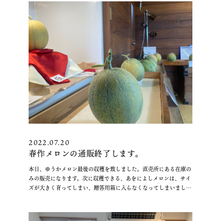
2022.07.20
春作メロンの通販終了します。
本日、ゆうかメロン最後の収穫を致しました。直売所にある在庫の
みの販売になります。次に収穫できる、あをによしメロンは、サイ
ズが大きく育ってしまい、贈答用箱に入らなくなってしまいまし
“春
た。従って送りをできるメロンが無くなりまし …
続きを読む
作
メ