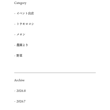
Category
報”
の
イベント出店
トウモロコシ
メロン
農園より
野菜
Archive
2026.8
2026.7