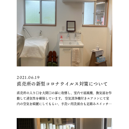
ロ
ン
の
通
販
終
了
し
ま
す。”
の
2021.06.19
直売所の新型コロナウイルス対策について
直売所の入り口を大開口の扉に改修し、室内で扇風機、換気扇を作
動して通気性を確保しています。 空気清浄機付きエアコンにて室
内の空気を綺麗にしてもらい、手洗い用洗面台も足踏みスイッチを
“直
踏むことにより水が流れるよう改修しました …
続きを読む
売
所
の