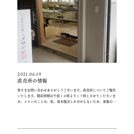
新
型
コ
ロ
ナ
ウ
イ
ル
ス
対
策
2021.06.19
に
直売所の情報
つ
い
皆さまお問い合わせありがとうございます。直売所についてご報告
て”
いたします。開店時間は午前１０時より１７時とさせてくださいま
の
せ。メロンのことは、私、髙木俊治しか分からないため、家族の者
“直
に聞かれても対応できません。時間内にハウ …
続きを読む
売
所
の
情