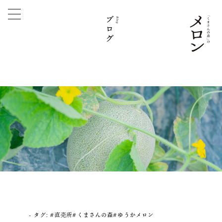
ブログ
Blog
タグ:
#直売所#くまさんの森#ゆうかメロン