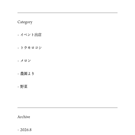
能
検
査
Category
の
報
イベント出店
告”
の
トウモロコシ
メロン
農園より
野菜
Archive
2026.8