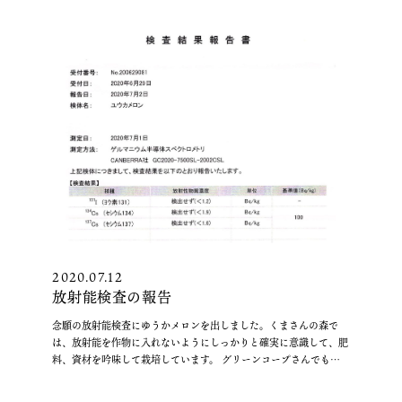
2020.07.12
放射能検査の報告
念願の放射能検査にゆうかメロンを出しました。くまさんの森で
は、放射能を作物に入れないようにしっかりと確実に意識して、肥
料、資材を吟味して栽培しています。 グリーンコープさんでも検
“放
査していただきました。二箇所で検査したこと …
続きを読む
射