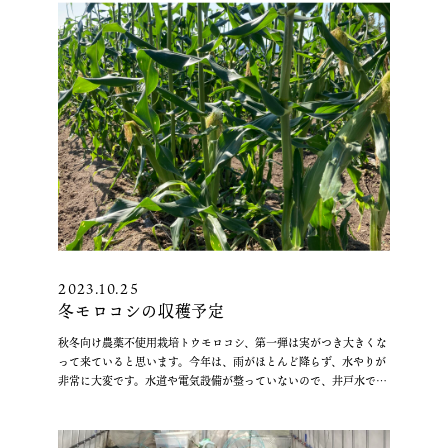
2023.10.25
冬モロコシの収穫予定
秋冬向け農薬不使用栽培トウモロコシ、第一弾は実がつき大きくな
って来ていると思います。今年は、雨がほとんど降らず、水やりが
非常に大変です。水道や電気設備が整っていないので、井戸水で何
“冬
とかやりくりしてます。収穫予定は、11月 …
続きを読む
モ
ロ