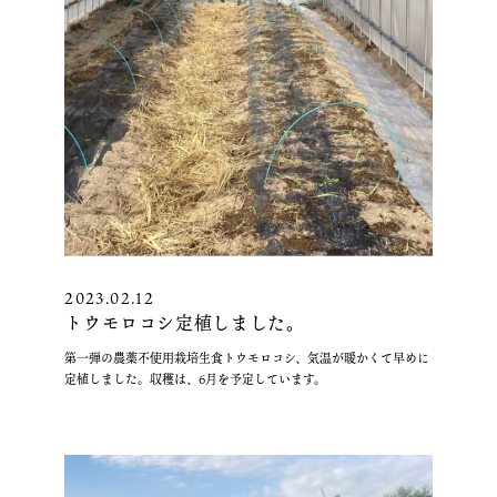
コ
シ
の
収
穫
予
定”
の
2023.02.12
トウモロコシ定植しました。
第一弾の農薬不使用栽培生食トウモロコシ、気温が暖かくて早めに
定植しました。収穫は、6月を予定しています。