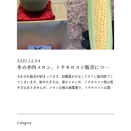
2021.12.04
冬の赤肉メロン、トウモロコシ販売につい
て
それぞれ販売が始まってます。収穫量が少なくてすぐに販売終了し
てしまいます。味や大きさは、春のメロンや、トウモロコシ程の派
手さはありませんが、メロンは極み減農薬で、トウモロコシは農薬
“冬
不使用でじっくりと育てました。 トウモロ …
続きを読む
の
赤
肉
メ
Category
ロ
ン、