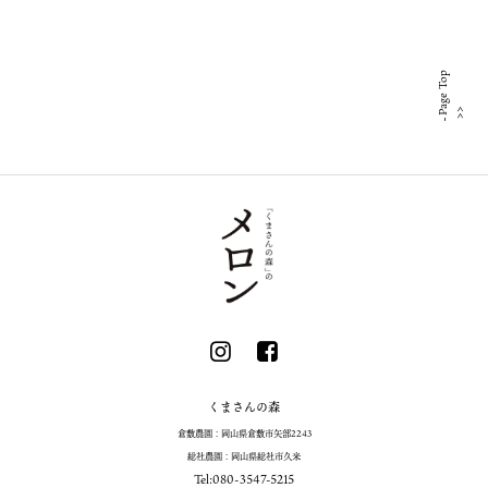
Page Top
くまさんの森
倉敷農園：岡山県倉敷市矢部2243
総社農園：岡山県総社市久米
Tel:
080-3547-5215