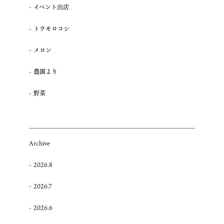
イベント出店
ト
ウ
トウモロコシ
モ
ロ
メロン
コ
シ
農園より
販
売
野菜
に
つ
い
て”
の
Archive
2026.8
2026.7
2026.6