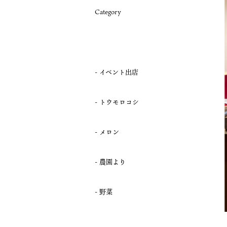
Category
イベント出店
トウモロコシ
メロン
農園より
野菜