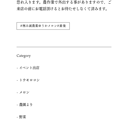
恐れ入ります。農作業で外出する事がありますので、ご
来店の前にお電話頂けるとお待たせしなくて済みます。
#極み減農薬ゆうかメロン#最後
Category
イベント出店
トウモロコシ
メロン
農園より
野菜