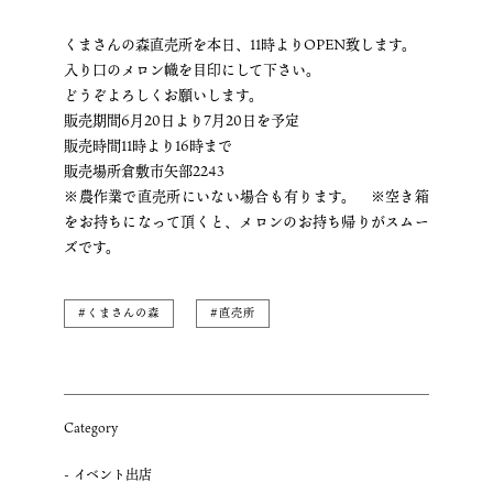
くまさんの森直売所を本日、11時よりOPEN致します。
入り口のメロン幟を目印にして下さい。
どうぞよろしくお願いします。
販売期間6月20日より7月20日を予定
販売時間11時より16時まで
販売場所倉敷市矢部2243
※農作業で直売所にいない場合も有ります。 ※空き箱
をお持ちになって頂くと、メロンのお持ち帰りがスムー
ズです。
#くまさんの森
#直売所
Category
イベント出店