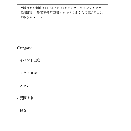
#晴れフレ岡山#READYFOR#クラウドファンデング#
栽培期間中農薬不使用栽培メロン#くまさんの森#岡山県
#ゆうかメロン
Category
イベント出店
トウモロコシ
メロン
農園より
野菜