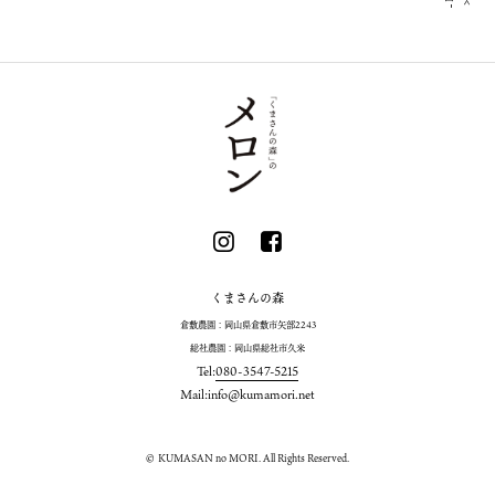
くまさんの森
倉敷農園：岡山県倉敷市矢部2243
総社農園：岡山県総社市久米
Tel:
080-3547-5215
Mail:
info@kumamori.net
© KUMASAN no MORI. All Rights Reserved.