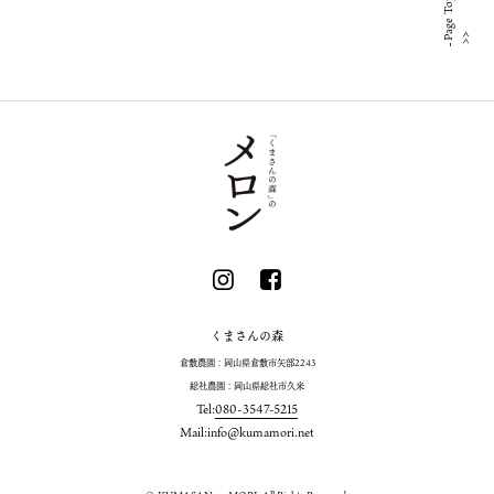
Page Top
くまさんの森
倉敷農園：岡山県倉敷市矢部2243
総社農園：岡山県総社市久米
Tel:
080-3547-5215
Mail:
info@kumamori.net