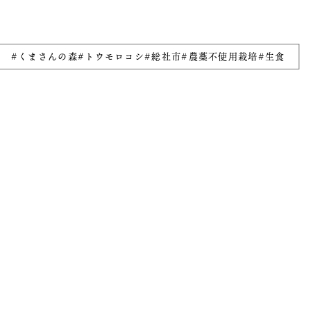
#くまさんの森#トウモロコシ#総社市#農薬不使用栽培#生食