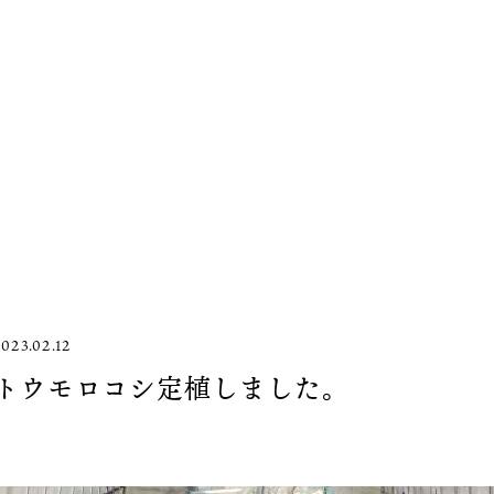
023.02.12
トウモロコシ定植しました。