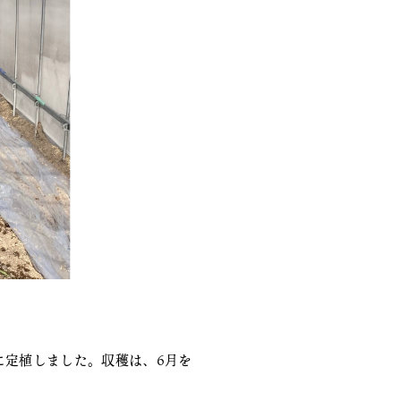
に定植しました。収穫は、6月を