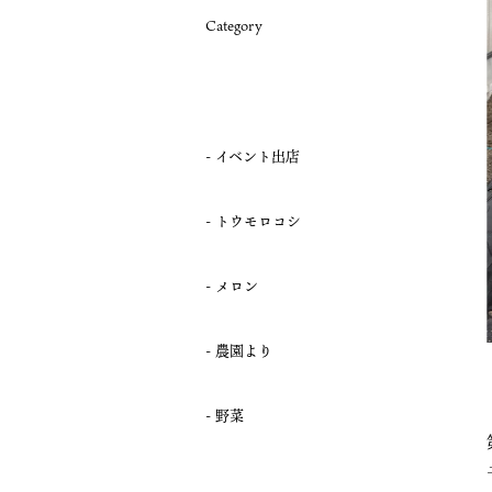
Category
イベント出店
トウモロコシ
メロン
農園より
野菜