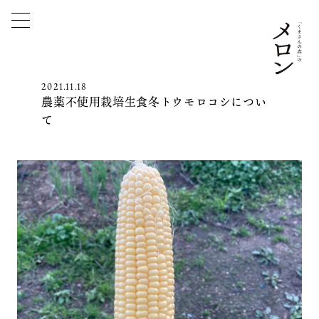
2021.11.18
農薬不使用栽培生食冬トウモロコシについ
て