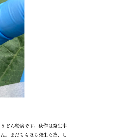
。うどん粉病です。秋作は発生率
せん。まだちらほら発生な為、し