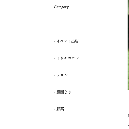
Category
イベント出店
トウモロコシ
メロン
農園より
野菜