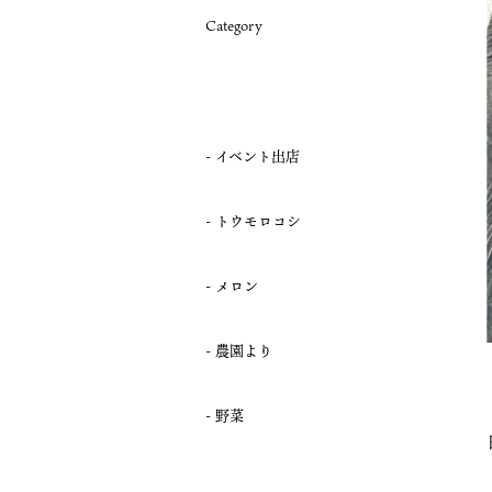
Category
イベント出店
トウモロコシ
メロン
農園より
野菜