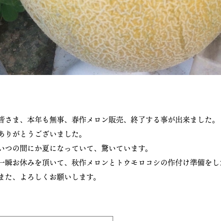
皆さま、本年も無事、春作メロン販売、終了する事が出来ました。
ありがとうございました。
いつの間にか夏になっていて、驚いています。
一瞬お休みを頂いて、秋作メロンとトウモロコシの作付け準備をし
また、よろしくお願いします。