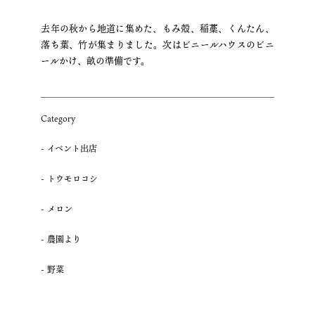
去年の秋から地道に集めた、もみ殻、稲藁、くんたん、
落ち葉、竹が集まりました。次はビニールハウスのビニ
ールかけ、畝の準備です。
Category
イベント出店
トウモロコシ
メロン
農園より
野菜