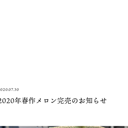
2020.07.30
2020年春作メロン完売のお知らせ