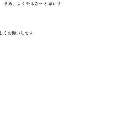
…。まあ、よくやるな〜と思いま
しくお願いします。