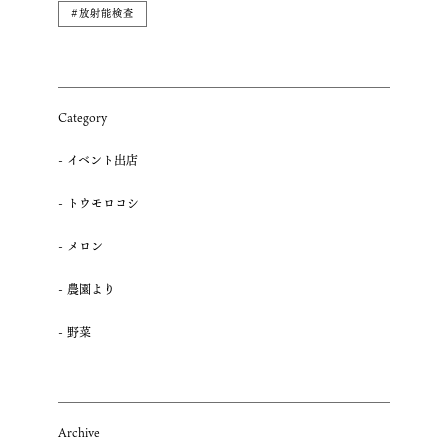
#放射能検査
Category
イベント出店
トウモロコシ
メロン
農園より
野菜
Archive