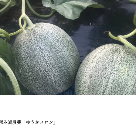
極み減農薬「ゆうかメロン」