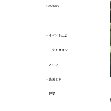
Category
イベント出店
トウモロコシ
メロン
農園より
野菜