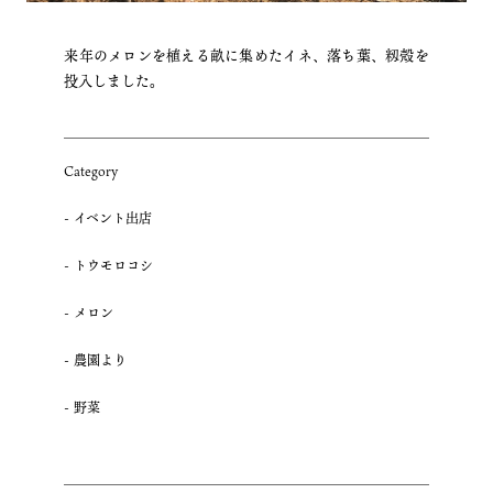
来年のメロンを植える畝に集めたイネ、落ち葉、籾殻を
投入しました。
Category
イベント出店
トウモロコシ
メロン
農園より
野菜