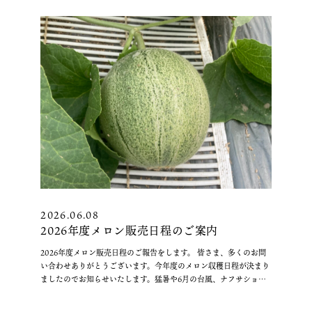
2026.06.08
2026年度メロン販売日程のご案内
2026年度メロン販売日程のご報告をします。 皆さま、多くのお問
い合わせありがとうございます。今年度のメロン収穫日程が決まり
ましたのでお知らせいたします。猛暑や6月の台風、ナフサショッ
“2026
クをなんとか乗り越え、無事に収穫でき …
続きを読む
年