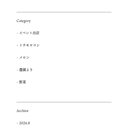
度
メ
ロ
Category
ン
販
イベント出店
売
日
トウモロコシ
程
の
メロン
ご
案
農園より
内”
の
野菜
Archive
2026.8